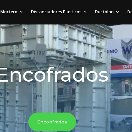
 Mortero
Distanciadores Plásticos
Ductolon
D
Encofrados
Enconfrados