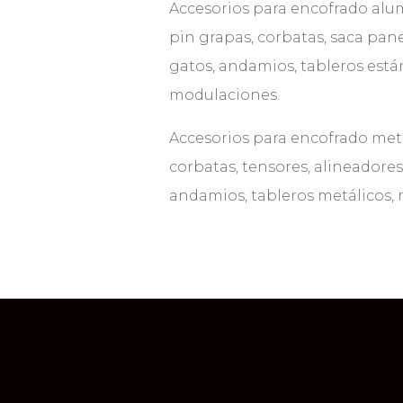
Accesorios para encofrado alum
pin grapas, corbatas, saca pane
gatos, andamios, tableros está
modulaciones.
Accesorios para encofrado metá
corbatas, tensores, alineadores,
andamios, tableros metálicos,