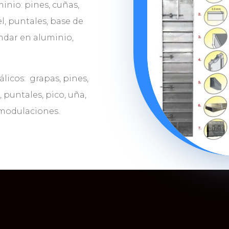
inio: pines, cuñas,
l, puntales, base de
ndar en aluminio,
licos: grapas, pines,
 puntales, pico, uña,
 modulaciones.